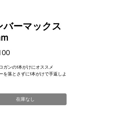
ンバーマックス
mm
価
100
格
ロガンの1本がけにオススメ
ーを落とさずに1本がけで手返しよ
詰まった18mmの雨ゴム
在庫なし