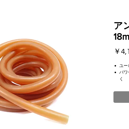
ア
18
￥4,
ユー
パワ
く
中の