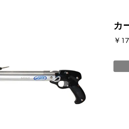
カ
￥17