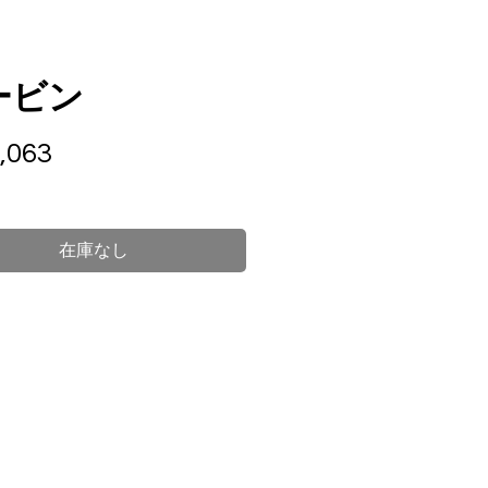
ービン
価
,063
格
在庫なし