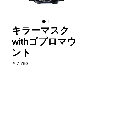
キラーマスク
withゴプロマウ
ント
価
￥7,780
格
在庫なし
ヨーロッパのイタリアンデザイ
ンマスク
ワイドビューなのにローボリュ
ーム
日本人の顔にもフィットするモ
​© 2019 NAVY COMPANY
デル