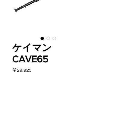
ケイマン
CAVE65
価
￥29,925
格
在庫なし
ケイマンの穴うちモデル
テトラ周りや根魚も狙えます
シャフト先端7mm
オプションで6mm変換アダプタ
もございます