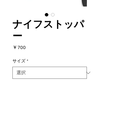
ナイフストッパ
ー
価
￥700
格
サイズ
*
数量
*
カートに追加する
ナイフの落下防止ストッパー