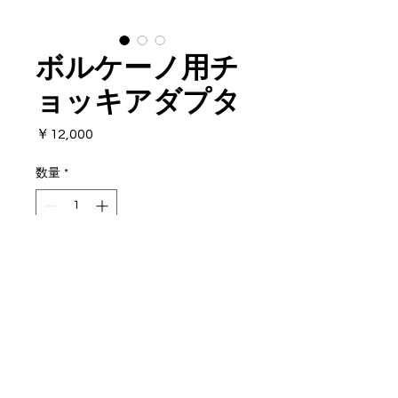
ボルケーノ用チ
ョッキアダプタ
価
￥12,000
格
数量
*
カートに追加する
ボルケーノの硬質チョッキセッ
ト
先端がおじぎしないように軽量
化してます
バンジークッション付き