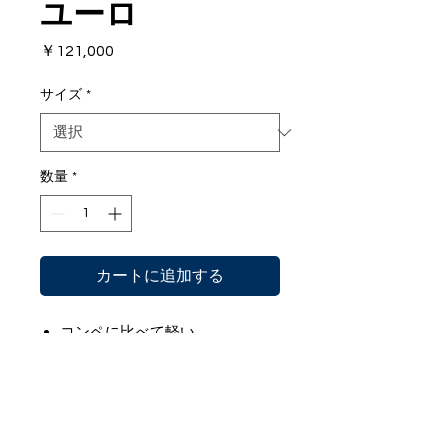
ユーロ
価
￥121,000
格
サイズ
*
数量
*
カートに追加する
コンペに比べて軽い
浅場から磯周りでも取り回しが
楽
簡単にリール取り付けが可能
天然チーク材使用
特徴
穴うちの 55 サイズ