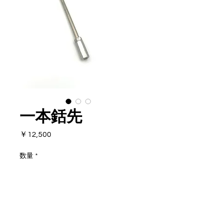
一本銛先
価
￥12,500
格
数量
*
カートに追加する