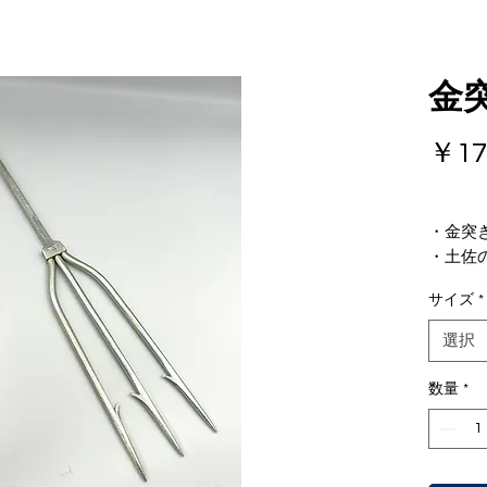
金
￥17
・金突
・土佐
す。
サイズ
*
・鍛造
す。
選択
・銛匠
いませ
数量
*
・
当店
売
。
・全長3
・対象