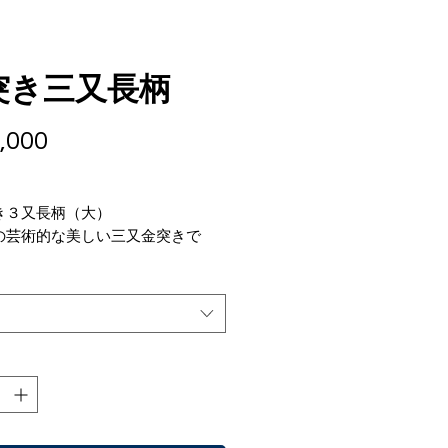
突き三又長柄
価
,000
格
き３又長柄（大）
の芸術的な美しい三又金突きで
火造りの今では、幻のヤス先で
は故人の為、再入荷はこの先ござ
ん。
オーナ秘蔵のBOXからの特別販
95㎜ 幅55㎜ 柄長190㎜
魚石鯛、スズキ、チヌ、アイナ