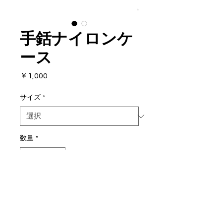
手銛ナイロンケ
ース
価
￥1,000
格
サイズ
*
数量
*
カートに追加する
サイズ