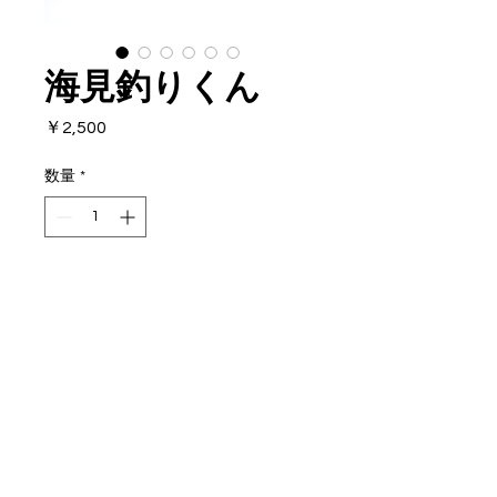
海見釣りくん
価
￥2,500
格
数量
*
カートに追加する
特殊ファイバーグラスで最大
2kgの大物にも対応
ナイロンライン20m
仕掛けはロックフィッシュ用に
なってます
​© 2019 NAVY COMPANY
ネジ等は全てステンレス使用