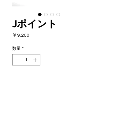
Jポイント
価
￥9,200
格
数量
*
カートに追加する
RIFFE が手がけた手銛用チョッ
キ
GT、TUNA などの大物用
マシニングカットによる削り出
し
​© 2019 NAVY COMPANY
BKハードワイヤー付