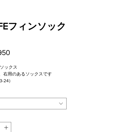
FFEフィンソック
価
950
格
mソックス
、右用のあるソックスです
3-24）
4-25）
6-27）
28-29）