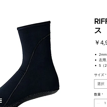
RI
ス
￥4,
2m
左用
S（2
M（2
サイズ
*
L（2
XL（
選択
数量
*