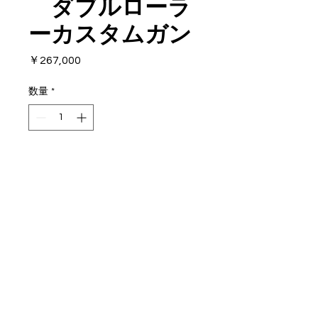
ダブルローラ
ーカスタムガン
価
￥267,000
格
数量
*
カートに追加する
ローラーガンの中でも最強クラスの
パフォーマンスを生み出す名品で
す。
このモデルで多くの記録を生み出し
ています。
​© 2019 NAVY COMPANY
国内で狙えるあらゆる大物魚に対応
可能です。カスタムペイントされた
モデルになります。