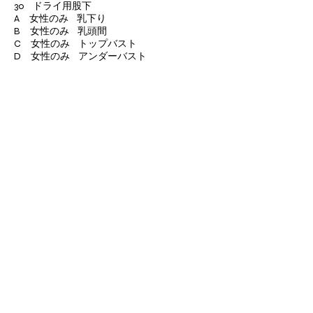
30 ドライ用股下
A 女性のみ 乳下り
B 女性のみ 乳頭間
C 女性のみ トップバスト
D 女性のみ アンダーバスト
【ビッグサイズチャージについて】
身長180cm以上、又は、胸囲、腹囲、尻
囲、のいずれかが100cm以上の場合は、
10％料金がプラスになります。
身長195cm以上、又は、胸囲、腹囲、尻
囲、のいずれかが130cm以上の場合は、
20％料金がプラスになります。
【オプションについて】
手足首ファスナー取り付けは１ヶ所
￥2,000-
両手首〓￥4,000
両足首〓￥4,000
ジャケットサイドファスナー ￥2,500