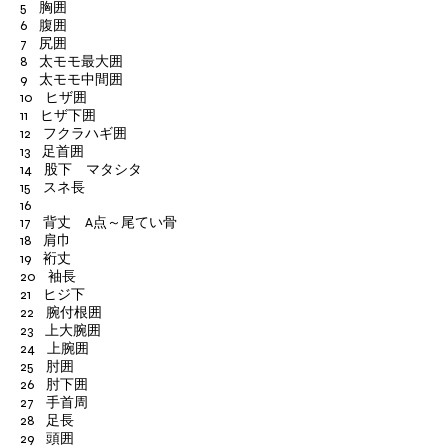
5 胸囲
6 腹囲
7 尻囲
8 太モモ最大囲
9 太モモ中間囲
10 ヒザ囲
11 ヒザ下囲
12 フクラハギ囲
13 足首囲
14 股下 マタシタ
15 スネ長
16
17 背丈 A点～尾てい骨
18 肩巾
19 裄丈
20 袖長
21 ヒジ下
22 腕付根囲
23 上大腕囲
24 上腕囲
25 肘囲
26 肘下囲
27 手首周
28 足長
29 頭囲