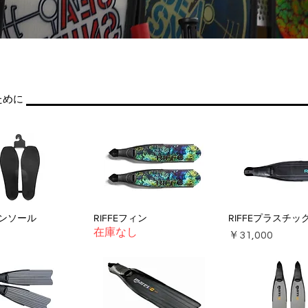
ために
ンソール
RIFFEフィン
RIFFEプラスチッ
在庫なし
価格
￥31,000