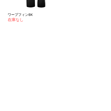
ワープフィンBK
在庫なし
〒530−0014
大阪市北区鶴野町1−3安田ビル1F
TEL:06-6373-3715