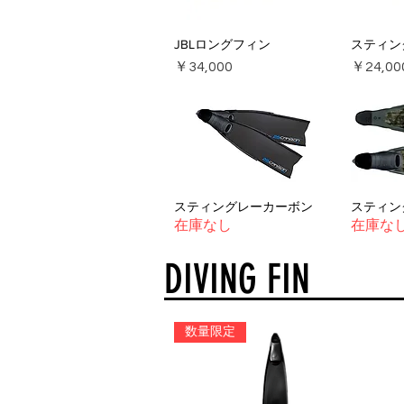
JBLロングフィン
スティン
価格
価格
￥34,000
￥24,00
スティングレーカーボン
スティン
在庫なし
在庫な
DIVING FIN
数量限定