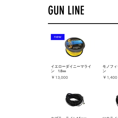
GUN LINE
new
イエローダイニーマライ
モノフィ
ン 1.8㎜
ン
価格
価格
￥13,000
￥1,400