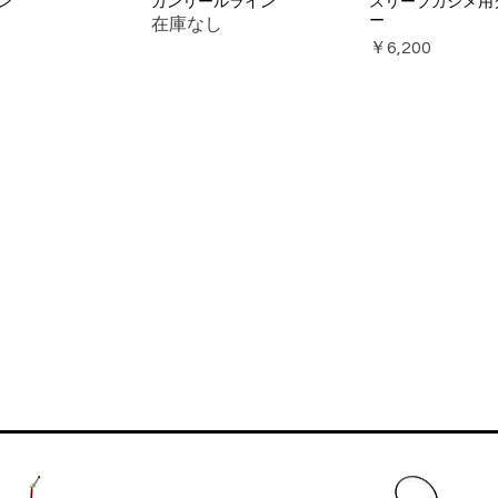
ン
ガンリールライン
スリーブカシメ用
ー
在庫なし
価格
￥6,200