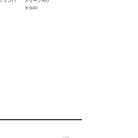
クリンパ
スリーブ10ケ
価格
￥840