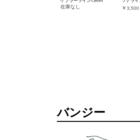
ケプラーライン1.5mm
ツナライ
在庫なし
価格
￥3,500
バンジー