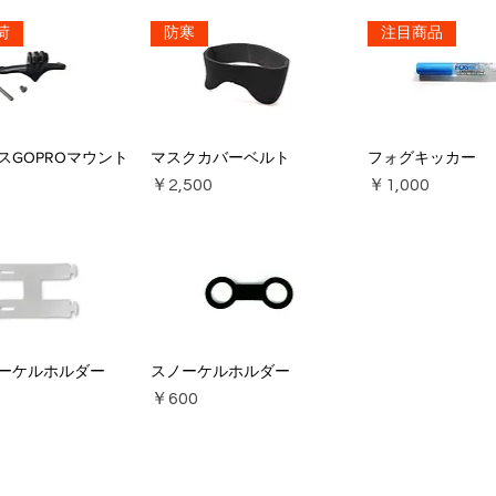
荷
防寒
注目商品
スGOPROマウント
マスクカバーベルト
フォグキッカー
価格
価格
￥2,500
￥1,000
ーケルホルダー
スノーケルホルダー
価格
￥600