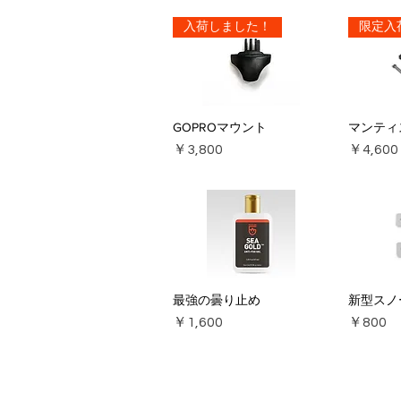
入荷しました！
限定入
GOPROマウント
マンティ
価格
価格
￥3,800
￥4,600
最強の曇り止め
新型スノ
価格
価格
￥1,600
￥800