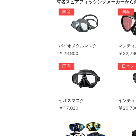
有名スピアフィッシングメーカーから
国産
国産
バイオメタルマスク
マンティ
価格
価格
￥23,800
￥22,78
国産
日本メ
セオスマスク
インティ
価格
価格
￥17,820
￥20,70