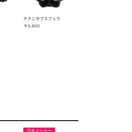
テクニサブスフェラ
価格
￥6,800
日本メーカー