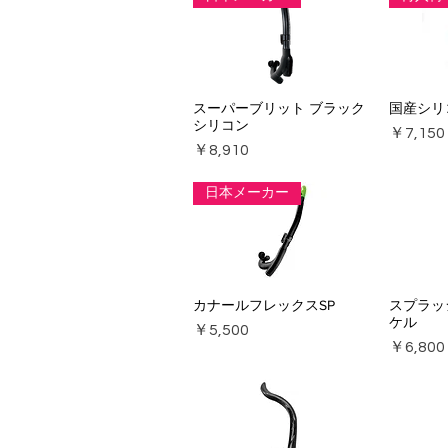
スーパーブリット ブラック
国産シリ
シリコン
価格
￥7,150
価格
￥8,910
日本メーカー
カナールフレックスSP
スプラッ
ケル
価格
￥5,500
価格
￥6,800