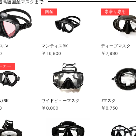
最高級国産マスクまで
国産
素潜り専用
スLV
マンティスBK
ディープマスク
価格
価格
0
￥16,800
￥7,980
ーカー
ガBK
ワイドビューマスク
Jマスク
価格
価格
0
￥8,800
￥8,750