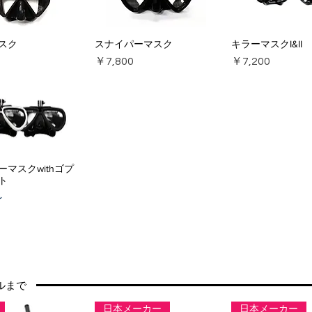
スク
スナイパーマスク
キラーマスクI&II
価格
価格
￥7,800
￥7,200
マスクwithゴプ
ト
し
ルまで
日本メーカー
日本メーカー