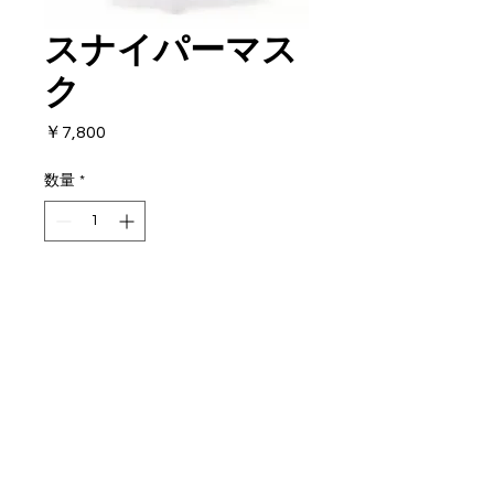
スナイパーマス
ク
価
￥7,800
格
数量
*
カートに追加する
より国産に近い仕上がり
長持ちするソフトブラックシリ
コン使用
高い強度のあるプラスチックフ
レーム&シリコンストラップ
​© 2019 NAVY COMPANY
素潜りに特化したローボリュー