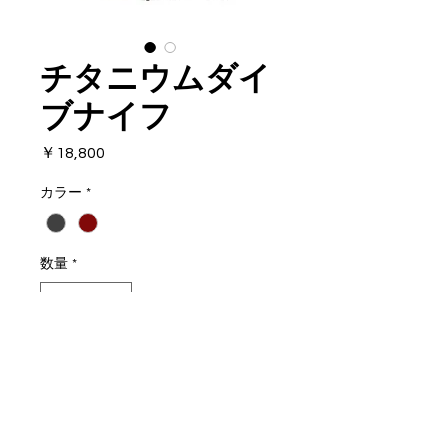
チタニウムダイ
ブナイフ
価
￥18,800
格
カラー
*
数量
*
カートに追加する
全長 刃渡り
64チタンを使用したブレードは