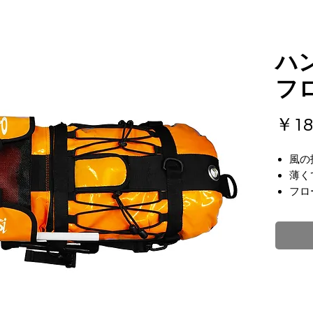
ハ
フ
￥18
風の
薄く
フロ
左右
クロ
小物
てま