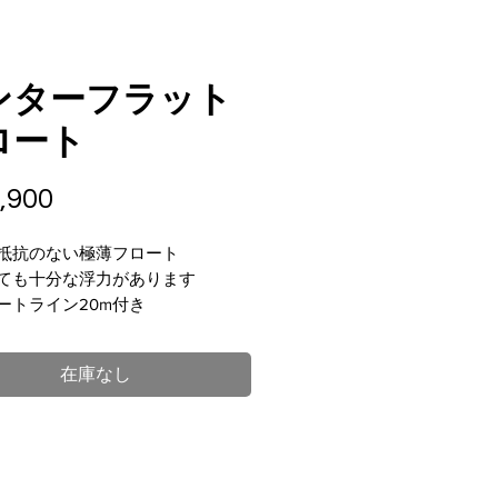
ンターフラット
ロート
価
,900
格
抵抗のない極薄フロート
ても十分な浮力があります
ートライン20m付き
に手銛、水中銃を装着できるベル
付き
在庫なし
入れ用の大容量のポケットも付い
す