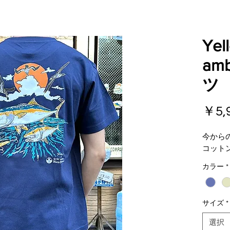
Yell
am
ツ
￥5,
今から
コット
カラー
*
サイズ
*
選択