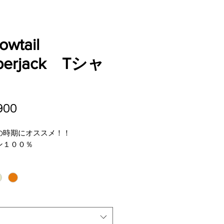
owtail
berjack Tシャ
価
900
格
の時期にオススメ！！
ン１００％