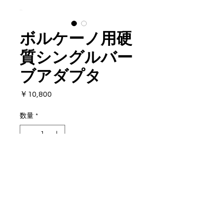
ボルケーノ用硬
質シングルバー
ブアダプタ
価
￥10,800
格
数量
*
カートに追加する
硬質シングルバーブ
小型魚〜大型魚に対応できるオ
ールラウンドな銛先