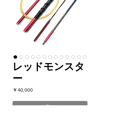
レッドモンスタ
ー
価
￥40,000
格
在庫なし
JPNチョッキ式・・・小型～中
型の泳いでいる魚に有効。魚保
持力は大。国内磯、一部回遊